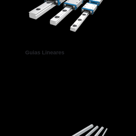
Guias Lineares
Sistema de movimentação baseado no
princípio do rolamento. Compostas por um
trilho onde se movimentam um ou mais
carrinhos ou também conhecidos, patins.